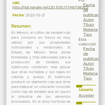
Por
URI:
Fecha
http://hdl.handle.net/20.500.11799/138202
de
publicación
Fecha:
2022-10-21
Autor
Título
Resumen:
Materia
En México, el cultivo de betabel rojo
Tipo
para consumo en fresco es muy
Esta
valioso por sus propiedades
colección
nutricionales y medicinales. El
Fecha
Estado de México tiene zonas
de
templadas y frías adecuadas para la
publicación
producción de betabel; sus
Autor
tubérculos contienen más azúcar
Título
que otras hortalizas y son bajos en
Materia
calorías y grasas. El tubérculo
Tipo
produce un pigmento rojo que sirve
para elaborar un colorante conocido
Usuario
como rojo de betabel que se usa en
Acceder
la industria de los alimentos
procesados. En la zona hortícola de