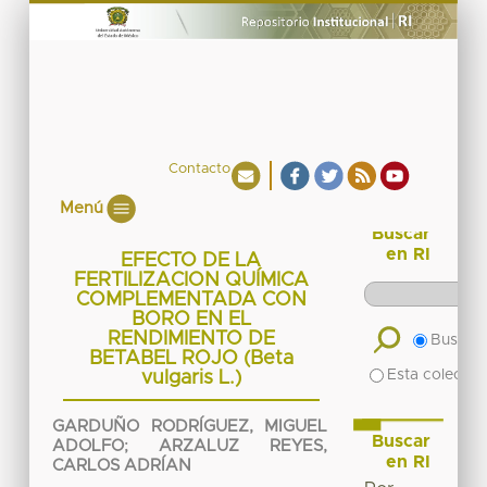
Contacto
Menú
Buscar
en RI
EFECTO DE LA
FERTILIZACION QUÍMICA
COMPLEMENTADA CON
BORO EN EL
RENDIMIENTO DE
Buscar 
BETABEL ROJO (Beta
Esta colecció
vulgaris L.)
GARDUÑO RODRÍGUEZ, MIGUEL
Buscar
ADOLFO
;
ARZALUZ REYES,
en RI
CARLOS ADRÍAN