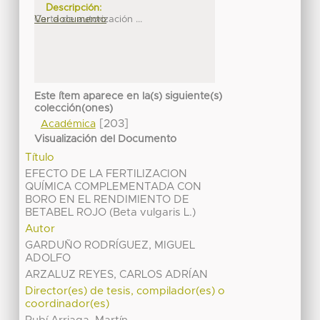
Descripción:
Carta de autorización ...
Ver documento
Este ítem aparece en la(s) siguiente(s)
colección(ones)
[203]
Académica
Visualización del Documento
Título
EFECTO DE LA FERTILIZACION
QUÍMICA COMPLEMENTADA CON
BORO EN EL RENDIMIENTO DE
BETABEL ROJO (Beta vulgaris L.)
Autor
GARDUÑO RODRÍGUEZ, MIGUEL
ADOLFO
ARZALUZ REYES, CARLOS ADRÍAN
Director(es) de tesis, compilador(es) o
coordinador(es)