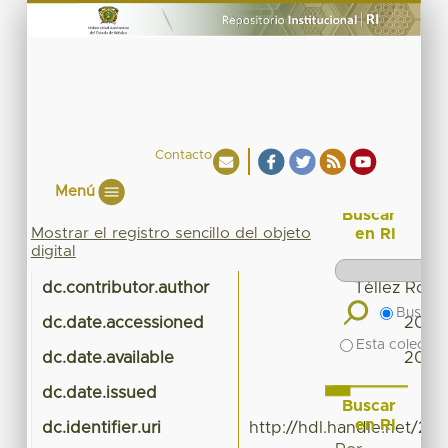
Contacto
Menú
Buscar
Mostrar el registro sencillo del objeto
en RI
digital
dc.contributor.author
Téllez Rojas
Buscar 
dc.date.accessioned
2023
Esta colecció
dc.date.available
2023
dc.date.issued
Buscar
en RI
dc.identifier.uri
http://hdl.handle.net/20