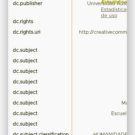
Estadísticas
dc.publisher
Universidad Autóno
Estadísticas
de uso
dc.rights
dc.rights.uri
http://creativecommons
dc.subject
dc.subject
dc.subject
dc.subject
dc.subject
dc.subject
Marco
dc.subject
Escuela d
dc.subject
C
dc.subject.classification
HUMANIDADES Y 