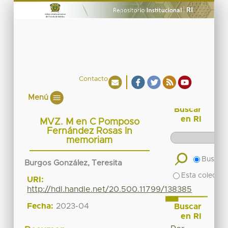
Contacto
Menú
Buscar
en RI
MVZ. M en C Pomposo
Fernández Rosas In
memoriam
Buscar 
Burgos González, Teresita
Esta colecció
URI:
http://hdl.handle.net/20.500.11799/138385
Fecha:
2023-04
Buscar
en RI