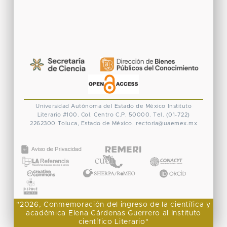
Universidad Autónoma del Estado de México
Instituto
Literario #100. Col. Centro
C.P. 50000. Tel. (01-722)
2262300
Toluca, Estado de México.
rectoria@uaemex.mx
CONACYT
"2026, Conmemoración del ingreso de la científica y
académica Elena Cárdenas Guerrero al Instituto
científico Literario"