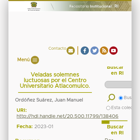
Contacto
Menú
Buscar
en RI
Veladas solemnes
luctuosas por el Centro
Universitario Atlacomulco.
Buscar 
Ordóñez Suárez, Juan Manuel
Esta colecció
URI:
http://hdl.handle.net/20.500.11799/138406
Fecha:
2023-01
Buscar
en RI