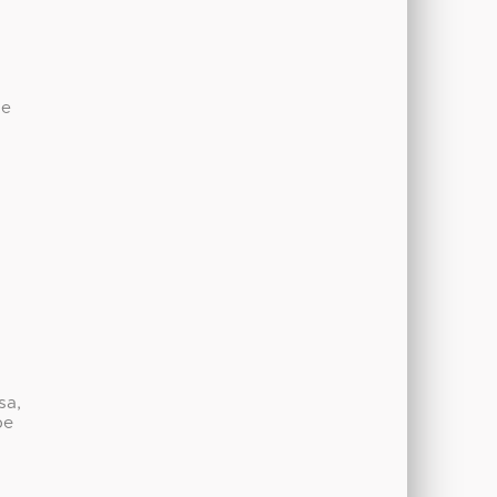
de
sa,
be