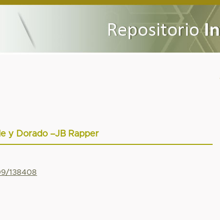
e y Dorado –JB Rapper
799/138408