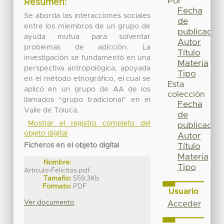
Por
Resumen:
Fecha
Se aborda las interacciones sociales
de
entre los miembros de un grupo de
publicación
ayuda mutua para solventar
Autor
problemas de adicción. La
Título
investigación se fundamentó en una
Materia
perspectiva antropológica, apoyada
Tipo
en el método etnográfico, el cual se
Esta
aplicó en un grupo de AA de los
colección
llamados “grupo tradicional” en el
Fecha
Valle de Toluca.
de
Mostrar el registro completo del
publicación
objeto digital
Autor
Ficheros en el objeto digital
Título
Materia
Nombre:
Tipo
Artículo-Felícitas.pdf
Tamaño:
559.3Kb
Formato:
PDF
Usuario
Ver documento
Acceder