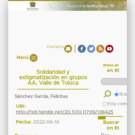
Contacto
Menú
Buscar
en RI
Solidaridad y
estigmatización en grupos
AA, Valle de Toluca
Buscar 
Sánchez García, Felícitas
Esta colecció
URI:
http://hdl.handle.net/20.500.11799/138425
Fecha:
2022-06-16
Buscar
en RI