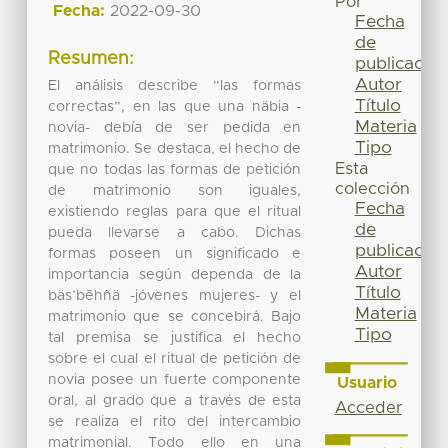
Por
Fecha:
2022-09-30
Fecha
de
Resumen:
publicación
Autor
El análisis describe “las formas
Título
correctas”, en las que una näbia -
Materia
novia- debía de ser pedida en
Tipo
matrimonio. Se destaca, el hecho de
Esta
que no todas las formas de petición
colección
de matrimonio son iguales,
Fecha
existiendo reglas para que el ritual
de
pueda llevarse a cabo. Dichas
publicación
formas poseen un significado e
Autor
importancia según dependa de la
Título
bäs’bēhñä -jóvenes mujeres- y el
Materia
matrimonio que se concebirá. Bajo
Tipo
tal premisa se justifica el hecho
sobre el cual el ritual de petición de
novia posee un fuerte componente
Usuario
oral, al grado que a través de esta
Acceder
se realiza el rito del intercambio
matrimonial. Todo ello en una