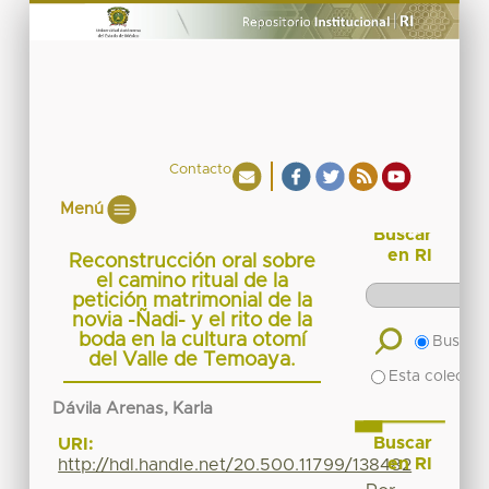
Contacto
Menú
Buscar
en RI
Reconstrucción oral sobre
el camino ritual de la
petición matrimonial de la
novia -Ñadi- y el rito de la
boda en la cultura otomí
Buscar 
del Valle de Temoaya.
Esta colecció
Dávila Arenas, Karla
Buscar
URI:
en RI
http://hdl.handle.net/20.500.11799/138482