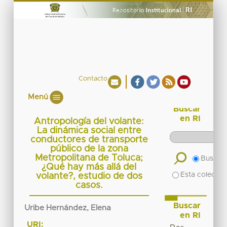
Contacto
Menú
Buscar
en RI
Antropología del volante:
La dinámica social entre
conductores de transporte
público de la zona
Metropolitana de Toluca;
Buscar 
¿Qué hay más allá del
Esta colecció
volante?, estudio de dos
casos.
Buscar
Uribe Hernández, Elena
en RI
URI: