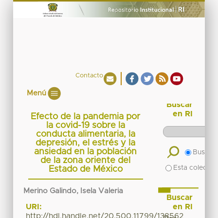
Contacto
Menú
Buscar
en RI
Efecto de la pandemia por
la covid-19 sobre la
conducta alimentaria, la
depresión, el estrés y la
ansiedad en la población
Buscar 
de la zona oriente del
Esta colecció
Estado de México
Merino Galindo, Isela Valeria
Buscar
en RI
URI:
http://hdl.handle.net/20.500.11799/138562