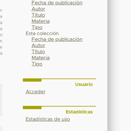
Fecha de publicación
Autor
or
Título
la
Materia
 a
Tipo
ía
Esta colección
el
Fecha de publicación
en
Autor
de
Título
va
Materia
Tipo
Usuario
Acceder
Estadísticas
Estadísticas de uso