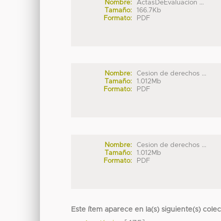
Nombre:
ActasDeEvaluacion ...
Tamaño:
166.7Kb
Formato:
PDF
Nombre:
Cesion de derechos ...
Tamaño:
1.012Mb
Formato:
PDF
Nombre:
Cesion de derechos ...
Tamaño:
1.012Mb
Formato:
PDF
Este ítem aparece en la(s) siguiente(s) cole