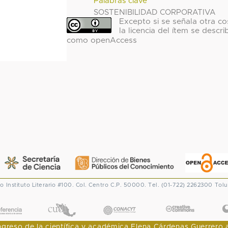
Palabras clave
SOSTENIBILIDAD CORPORATIVA
Excepto si se señala otra co
la licencia del ítem se descri
como openAccess
co
Instituto Literario #100. Col. Centro
C.P. 50000. Tel. (01-722) 2262300
Tolu
CONACYT
eso de la científica y académica Elena Cárdenas Guerrero al I