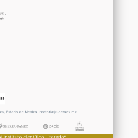
sa,
be
ca, Estado de México.
rectoria@uaemex.mx
nstituto científico Literario"