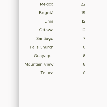
Mexico
22
Bogotá
19
Lima
12
Ottawa
10
Santiago
7
Falls Church
6
Guayaquil
6
Mountain View
6
Toluca
6