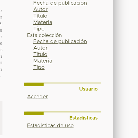
Fecha de publicación
Autor
or
Título
on
Materia
El
Tipo
re
Esta colección
or
Fecha de publicación
na
Autor
os
Título
es
Materia
un
Tipo
os
.
Usuario
Acceder
Estadísticas
Estadísticas de uso