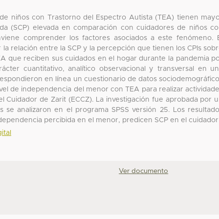
) de niños con Trastorno del Espectro Autista (TEA) tienen may
ida (SCP) elevada en comparación con cuidadores de niños c
onviene comprender los factores asociados a este fenómeno. 
r la relación entre la SCP y la percepción que tienen los CPIs sob
A que reciben sus cuidados en el hogar durante la pandemia p
ácter cuantitativo, analítico observacional y transversal en u
respondieron en línea un cuestionario de datos sociodemográfic
ivel de independencia del menor con TEA para realizar actividad
el Cuidador de Zarit (ECCZ). La investigación fue aprobada por 
os se analizaron en el programa SPSS versión 25. Los resultad
pendencia percibida en el menor, predicen SCP en el cuidador
ital
Ver documento