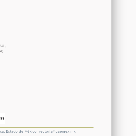
sa,
be
ca, Estado de México.
rectoria@uaemex.mx