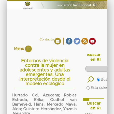
Contacto
Menú
Buscar
en RI
Entornos de violencia
contra la mujer en
adolescentes y adultas
emergentes: Una
interpretación desde el
Buscar 
modelo ecológico
Esta colecció
Hurtado Cid, Azucena
;
Robles
Estrada, Erika
;
Oudhof van
Buscar
Barneveld, Hans
;
Mercado Maya,
en RI
Aida
;
Quintero Hernández, Yazmin
Alejandra