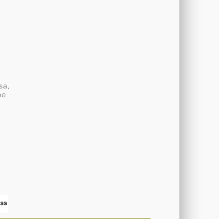
sa,
be