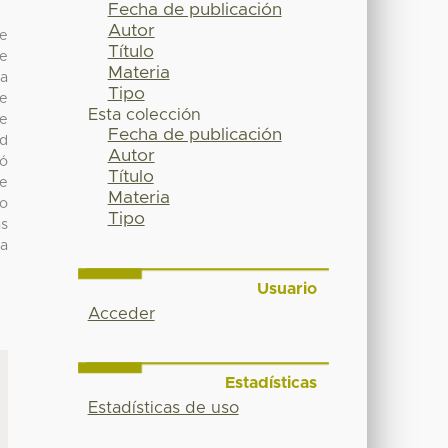
Fecha de publicación
Autor
de
Título
se
Materia
ia
Tipo
de
Esta colección
de
Fecha de publicación
ad
Autor
tó
Título
de
Materia
do
Tipo
as
ta
Usuario
Acceder
Estadísticas
Estadísticas de uso