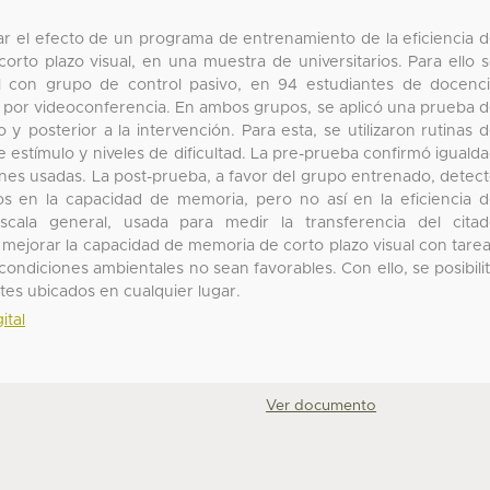
uar el efecto de un programa de entrenamiento de la eficiencia 
orto plazo visual, en una muestra de universitarios. Para ello 
l con grupo de control pasivo, en 94 estudiantes de docenc
ia por videoconferencia. En ambos grupos, se aplicó una prueba 
y posterior a la intervención. Para esta, se utilizaron rutinas 
 estímulo y niveles de dificultad. La pre-prueba confirmó iguald
iones usadas. La post-prueba, a favor del grupo entrenado, detec
vos en la capacidad de memoria, pero no así en la eficiencia 
cala general, usada para medir la transferencia del cita
mejorar la capacidad de memoria de corto plazo visual con tare
 condiciones ambientales no sean favorables. Con ello, se posibili
ntes ubicados en cualquier lugar.
ital
Ver documento