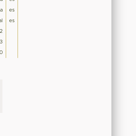
a
es
al
es
12
3
0