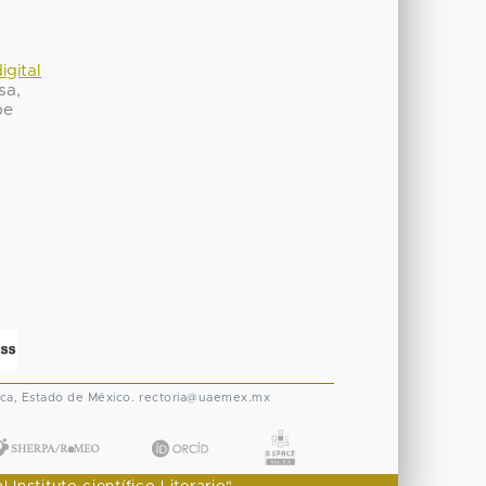
igital
sa,
be
ca, Estado de México.
rectoria@uaemex.mx