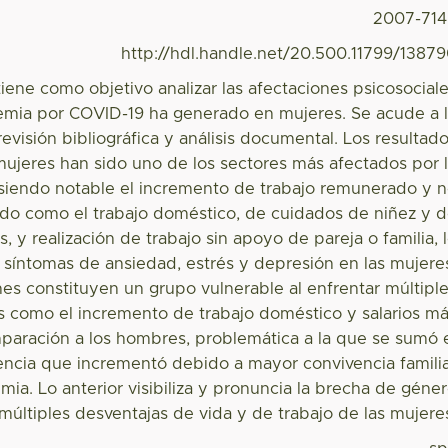
2007-71
http://hdl.handle.net/20.500.11799/1387
 tiene como objetivo analizar las afectaciones psicosocial
emia por COVID-19 ha generado en mujeres. Se acude a 
revisión bibliográfica y análisis documental. Los resultad
mujeres han sido uno de los sectores más afectados por 
a, siendo notable el incremento de trabajo remunerado y 
o como el trabajo doméstico, de cuidados de niñez y 
, y realización de trabajo sin apoyo de pareja o familia, 
 síntomas de ansiedad, estrés y depresión en las mujere
es constituyen un grupo vulnerable al enfrentar múltipl
s como el incremento de trabajo doméstico y salarios m
paración a los hombres, problemática a la que se sumó 
encia que incrementó debido a mayor convivencia famili
ia. Lo anterior visibiliza y pronuncia la brecha de géne
múltiples desventajas de vida y de trabajo de las mujere