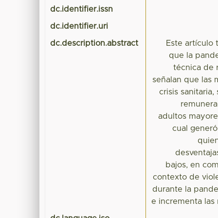
dc.identifier.issn
dc.identifier.uri
dc.description.abstract
Este artículo
que la pand
técnica de 
señalan que las 
crisis sanitari
remunerad
adultos mayores
cual generó
quien
desventaja
bajos, en com
contexto de viol
durante la pandem
e incrementa las 