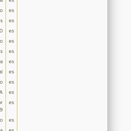
pa
es
co
es
s
es
.0
es
ro
es
es
es
a
es
al
es
jo
es
A
es
or
es
19
lo
es
ca
es