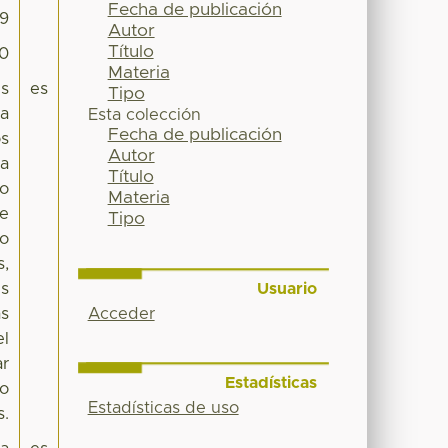
Fecha de publicación
49
Autor
Título
90
Materia
es
es
Tipo
la
Esta colección
Fecha de publicación
os
Autor
la
Título
no
Materia
de
Tipo
lo
s,
Usuario
es
Acceder
ás
el
ar
Estadísticas
ro
Estadísticas de uso
s.