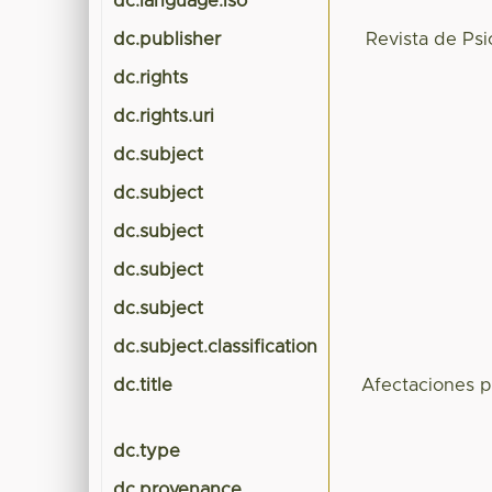
dc.language.iso
dc.publisher
Revista de Ps
dc.rights
dc.rights.uri
dc.subject
dc.subject
dc.subject
dc.subject
dc.subject
dc.subject.classification
dc.title
Afectaciones p
dc.type
dc.provenance