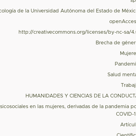
s
icología de la Universidad Autónoma del Estado de Méxi
openAcces
http://creativecommons.org/licenses/by-nc-sa/4
Brecha de géne
Mujer
Pandemi
Salud ment
Traba
HUMANIDADES Y CIENCIAS DE LA CONDUCT
sicosociales en las mujeres, derivadas de la pandemia p
COVID-
Artícu
Científi