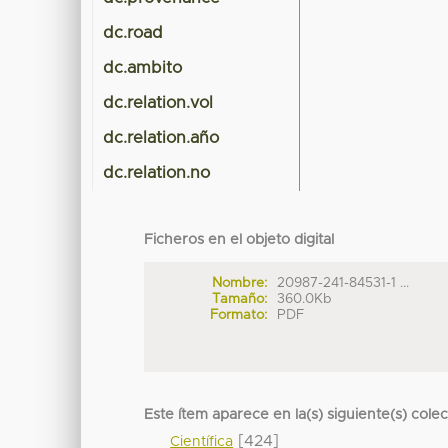
dc.road
dc.ambito
dc.relation.vol
dc.relation.año
dc.relation.no
Ficheros en el objeto digital
Nombre:
20987-241-84531-1 ...
Tamaño:
360.0Kb
Formato:
PDF
Este ítem aparece en la(s) siguiente(s) cole
[424]
Científica