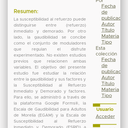
Por
Fecha
Resumen:
de
publicación
La susceptibilidad al refuerzo puede
Autor
distinguirse entre (refuerzo)
Título
inmediato y demorado. Por otro
Materia
lado, la gaudibilidad se concibe
Tipo
como el conjunto de moduladores
Esta
que regulan el disfrute
colección
experimentado. No existen estudios
Fecha
previos que relacionen ambas
de
variables. El objetivo del presente
publicación
estudio fue estudiar la relación
Autor
entre la gaudibilidad y sus factores y
Título
la Susceptibilidad al Refuerzo
Materia
Inmediato y Demorado y factores.
Tipo
Para ello, se administró a través de
la plataforma Google Forms®, la
Usuario
Escala de Gaudibilidad para Adultos
de Morelia (EGAM) y la Escala de
Acceder
Susceptibilidad al Refuerzo
Inmediato y Demorado (ESRID) a