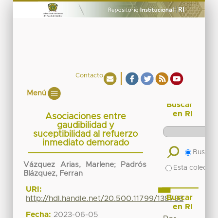
Contacto
Menú
Buscar
en RI
Asociaciones entre
gaudibilidad y
suceptibilidad al refuerzo
inmediato demorado
Buscar 
Vázquez Arias, Marlene
;
Padrós
Esta colecció
Blázquez, Ferran
URI:
Buscar
http://hdl.handle.net/20.500.11799/138793
en RI
Fecha:
2023-06-05