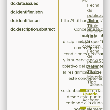
Por
dc.date.issued
Fecha
de
dc.identifier.isbn
9
publicación
Autor
dc.identifier.uri
http://hdl.handle.net/20
Título
dc.description.abstract
Concebir a la ciu
Materia
facilita la inte
Tipo
Esta
disciplinas, ya que “bio
colección
como aquel espac
Fecha
condiciones necesarias 
de
y la supervivencia de ci
publicación
objetivo del presente tr
Autor
Título
la resignificación del e
Materia
este concepto, en bu
Tipo
bienestar, 
sustentabilidad en las c
Usuario
desde este punto de vi
Acceder
entiende a la ciudad 
posee elementos n