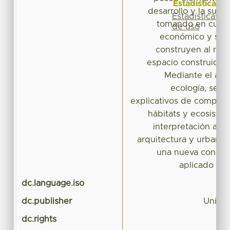
Estadísticas
desarrollo y la supe
Estadísticas
tomando en cuenta
de uso
económico y soci
construyen al nue
espacio construido 
Mediante el anál
ecología, se 
explicativos de compon
hábitats y ecosiste
interpretación a la
arquitectura y urbanis
una nueva concep
aplicado al 
dc.language.iso
dc.publisher
Univer
dc.rights