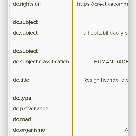
dc.rights.uri
https://creativecommons
dc.subject
dc.subject
la habitabilidad y sust
dc.subject
dc.subject.classification
HUMANIDADES Y 
dc.title
Resignificando la ci
dc.type
dc.provenance
dc.road
dc.organismo
Arqu