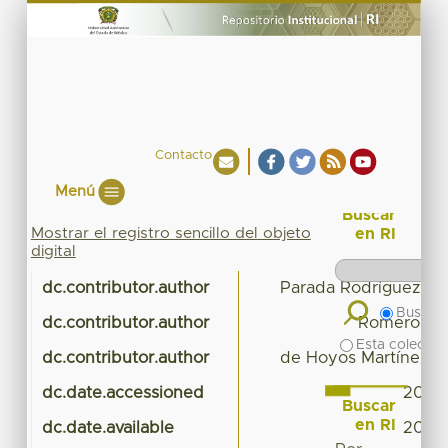
Contacto
Menú
Buscar
Mostrar el registro sencillo del objeto
en RI
digital
dc.contributor.author
Parada Rodríguez, Ja
Buscar 
dc.contributor.author
Romero-Guz
Esta colecció
dc.contributor.author
de Hoyos Martínez, J
dc.date.accessioned
2023
Buscar
en RI
dc.date.available
2023