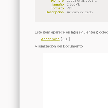
Nombre:
López et al. 2023 ...
Tamaño:
2.306Mb
Formato:
PDF
Descripción:
Artículo indizado
Este ítem aparece en la(s) siguiente(s) cole
[301]
Académica
Visualización del Documento