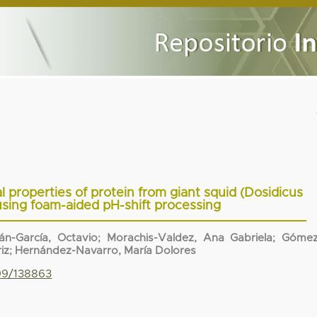
 properties of protein from giant squid (Dosidicus
using foam-aided pH-shift processing
án-García, Octavio
;
Morachis-Valdez, Ana Gabriela
;
Gómez
iz
;
Hernández-Navarro, María Dolores
799/138863