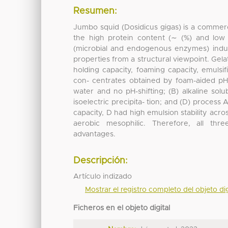
Resumen:
Jumbo squid (Dosidicus gigas) is a commerci
the high protein content (∼ (%) and low ch
(microbial and endogenous enzymes) induc
properties from a structural viewpoint. Gelat
holding capacity, foaming capacity, emulsif
con- centrates obtained by foam-aided pH-sh
water and no pH-shifting; (B) alkaline solubi
isoelectric precipita- tion; and (D) process
capacity, D had high emulsion stability acro
aerobic mesophilic. Therefore, all thre
advantages.
Descripción:
Artículo indizado
Mostrar el registro completo del objeto dig
Ficheros en el objeto digital