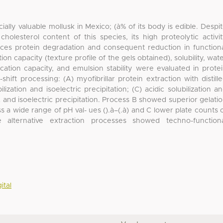
ally valuable mollusk in Mexico; (à% of its body is edible. Despi
olesterol content of this species, its high proteolytic activi
es protein degradation and consequent reduction in function
ion capacity (texture profile of the gels obtained), solubility, wat
ication capacity, and emulsion stability were evaluated in prote
ift processing: (A) myofibrillar protein extraction with distill
lization and isoelectric precipitation; (C) acidic solubilization a
 A and isoelectric precipitation. Process B showed superior gelati
ss a wide range of pH val- ues ().à–(.à) and C lower plate counts 
e alternative extraction processes showed techno-function
ital