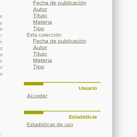
Fecha de publicación
Autor
Título
te
Materia
ty
Tipo
al
Esta colección
er
Fecha de publicación
in
Autor
ed
Título
nd
Materia
on
Tipo
of
al
Usuario
Acceder
Estadísticas
Estadísticas de uso