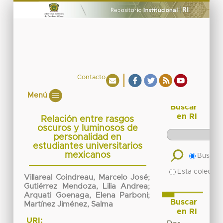
Contacto
Menú
Buscar
en RI
Relación entre rasgos
oscuros y luminosos de
personalidad en
estudiantes universitarios
mexicanos
Buscar 
Esta colecció
Villareal Coindreau, Marcelo José
;
Gutiérrez Mendoza, Lilia Andrea
;
Arquati Goenaga, Elena Parboni
;
Buscar
Martínez Jiménez, Salma
en RI
URI: