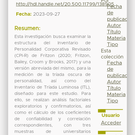
Por
http://hdl.handle.net/20.500.11799/138905
Fecha
de
Fecha:
2023-09-27
publicación
Autor
Resumen:
Título
Esta investigación busca examinar la
Materia
estructura del Inventario de
Tipo
Personalidad Corporativa Revisado
Esta
(CPI-R) de Fritzon (2020; Fritzon,
colección
Bailey, Croom y Brooks, 2017) y una
Fecha
versión abreviada del mismo, para la
de
medición de la tríada oscura de
publicación
personalidad, así como del
Autor
Inventario de Tríada Luminosa (ITL),
Título
diseñado para este estudio. Para
Materia
ello, se realizan análisis factoriales
Tipo
exploratorios y confirmatorios, así
como el cálculo de los coeficientes
Usuario
de confiabilidad y correlación
Acceder
correspondientes, con tres
muestras de universitarios