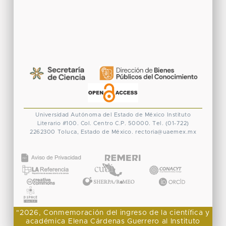
Universidad Autónoma del Estado de México
Instituto
Literario #100. Col. Centro
C.P. 50000. Tel. (01-722)
2262300
Toluca, Estado de México.
rectoria@uaemex.mx
CONACYT
"2026, Conmemoración del ingreso de la científica y
académica Elena Cárdenas Guerrero al Instituto