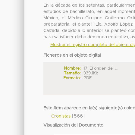
En la década de los setentas, particularm
estudios de bachillerato, en aquel momen
México, el Médico Cirujano Guillermo Ort
preparatoria, el plantel “Lic. Adolfo López
Calzada; debido a lo anterior se planteó co
para satisfacer dicha demanda educativa, as
Mostrar el registro completo del objeto dig
Ficheros en el objeto digital
Nombre:
17. El origen del ...
Tamaño:
939.1Kb
Formato:
PDF
Este ítem aparece en la(s) siguiente(s) cole
[566]
Cronistas
Visualización del Documento