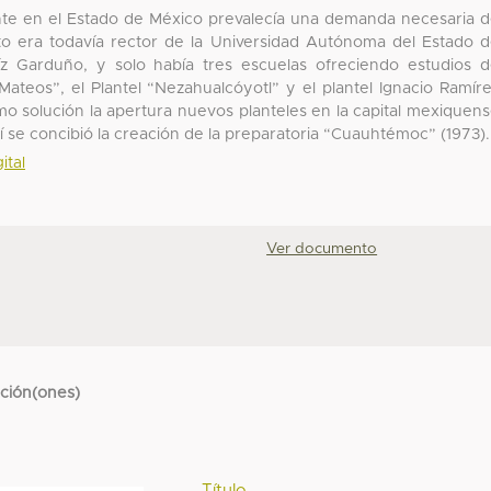
ente en el Estado de México prevalecía una demanda necesaria 
to era todavía rector de la Universidad Autónoma del Estado 
íz Garduño, y solo había tres escuelas ofreciendo estudios 
 Mateos”, el Plantel “Nezahualcóyotl” y el plantel Ignacio Ramír
mo solución la apertura nuevos planteles en la capital mexiquen
í se concibió la creación de la preparatoria “Cuauhtémoc” (1973).
ital
Ver documento
cción(ones)
Título