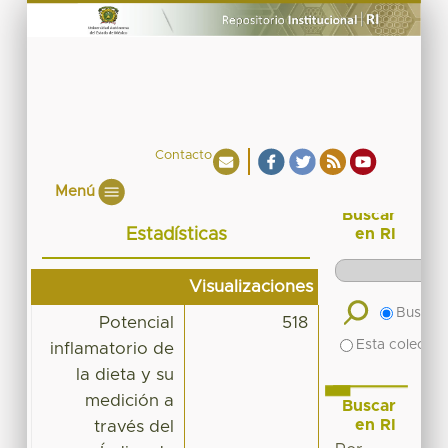
Contacto
Menú
Buscar
Estadísticas
en RI
Visualizaciones
Buscar 
Potencial
518
Esta colecció
inflamatorio de
la dieta y su
medición a
Buscar
en RI
través del