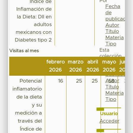
Por
Índice de
Fecha
Inflamación de
de
la Dieta: DII en
publicación
adultos
Autor
Título
mexicanos con
Materia
Diabetes tipo 2
Tipo
Esta
Visitas al mes
colección
febrero
marzo
abril
mayo
junio
Fecha
de
2026
2026
2026
2026
2026
publicación
Autor
Potencial
16
25
25
58
22
Título
inflamatorio
Materia
de la dieta
Tipo
y su
medición a
Usuario
través del
Acceder
Índice de