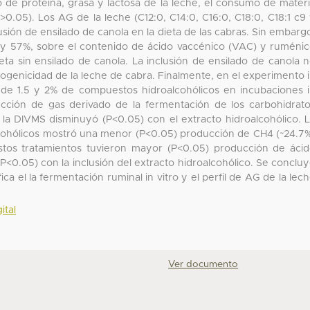
 de proteína, grasa y lactosa de la leche, el consumo de mater
0.05). Los AG de la leche (C12:0, C14:0, C16:0, C18:0, C18:1 c9
usión de ensilado de canola en la dieta de las cabras. Sin embarg
y 57%, sobre el contenido de ácido vaccénico (VAC) y ruméni
eta sin ensilado de canola. La inclusión de ensilado de canola 
rogenicidad de la leche de cabra. Finalmente, en el experimento 
ón de 1.5 y 2% de compuestos hidroalcohólicos en incubaciones 
ucción de gas derivado de la fermentación de los carbohidrat
la DIVMS disminuyó (P<0.05) con el extracto hidroalcohólico. 
cohólicos mostró una menor (P<0.05) producción de CH4 (~24.7
stos tratamientos tuvieron mayor (P<0.05) producción de áci
(P<0.05) con la inclusión del extracto hidroalcohólico. Se conclu
ca el la fermentación ruminal in vitro y el perfil de AG de la lec
ital
Ver documento