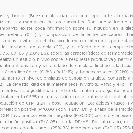
) y brócoli (Brassica oleracia) son una importante alternati
maíz en la alimentación de los rumiantes. Son buena fuente 
embargo, existe poca información sobre su inclusión en la die
 de metano (CH4) y composición de la leche de cabras. Tr
tudios in vitro con el objetivo de evaluar diferentes porcentaj
 de ensilados de canola (CS), y el efecto de los compuest
0.75, 1.0, 1.5 y 2.0% BS), sobre las características de fermentaci
lizó un estudio in vivo sobre la respuesta productiva y perfil 
 alimentadas con y sin ensilado de canola al final de la lactació
de ácido linolénico (C18:3 c9c12c15) y heneicosanoico (C21:0) 
umentó el nivel de ensilado de canola en la dieta, contrario a 
). La digestibilidad de la materia seca in vitro (DIVMS) y el pH, 
mientos. La digestibilidad in vitro de la fibra detergente neut
 tratamiento CS35 en comparación con el tratamiento control. L
oducción de CH4 a 24 h post incubación. Los ácidos grasos (F
rrelación positiva (P<0.001) con la DIVFDN y la tasa de la fracci
de CH4 tuvo una correlación negativa (P<0.001) con c-b y la tasa 
na relación positiva (P<0.05) con la DIVMS. Por otro lado, en 
as con ensilado de canola (25% BS) incrementaron (P<0.05) 25% 