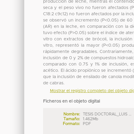
producción de leche, mientras el contenido
seca y el peso vivo no fueron afectados (P>
C18:2 c9c12) no fueron afectados por la incl
se observó un incremento (P<0.05) de 60 
(AR) en la leche, en comparación con la di
tuvo efecto (P>0.05) sobre el índice de ate
vitro con extractos de brócoli, la inclusi
vitro, representó la mayor (P<0.05) prod
rápidamente degradables. Contrariamente, 
inclusión de 0 y 2% de compuestos hidroal
comparado con 0.75 y 1% de inclusión, e
acético. El ácido propiónico se incrementó 
que la inclusión de ensilado de canola modifi
de cabras.
Mostrar el registro completo del objeto dig
Ficheros en el objeto digital
Nombre:
TESIS DOCTORAL_LUIS ...
Tamaño:
1.462Mb
Formato:
PDF