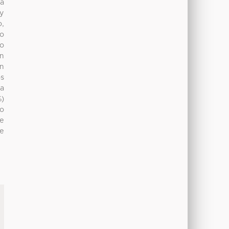
ia
 y
o,
co
no
in
in
os
La
%)
do
ye
he