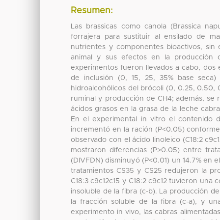
Resumen:
Las brassicas como canola (Brassica napus
forrajera para sustituir al ensilado de 
nutrientes y componentes bioactivos, sin 
animal y sus efectos en la producción
experimentos fueron llevados a cabo, dos es
de inclusión (0, 15, 25, 35% base seca)
hidroalcohólicos del brócoli (0, 0.25, 0.50, 
ruminal y producción de CH4; además, se rea
ácidos grasos en la grasa de la leche cabras
En el experimental in vitro el contenido 
incrementó en la ración (P<0.05) conforme a
observado con el ácido linoleico (C18:2 c9c12
mostraron diferencias (P>0.05) entre trata
(DIVFDN) disminuyó (P<0.01) un 14.7% en el
tratamientos CS35 y CS25 redujeron la pr
C18:3 c9c12c15 y C18:2 c9c12 tuvieron una co
insoluble de la fibra (c-b). La producción 
la fracción soluble de la fibra (c-a), y u
experimento in vivo, las cabras alimentad