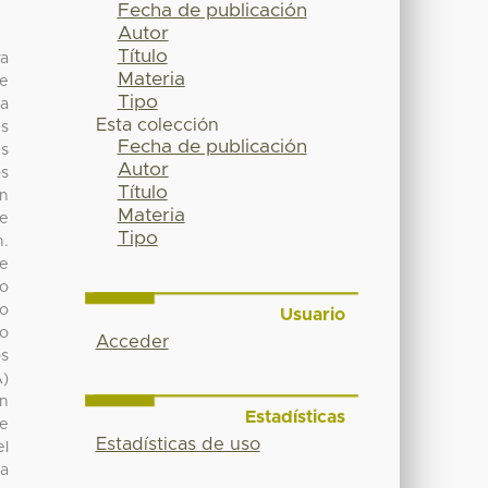
Fecha de publicación
Autor
Título
va
Materia
de
Tipo
ta
Esta colección
es
Fecha de publicación
es
Autor
os
Título
ón
Materia
de
Tipo
n.
se
lo
no
Usuario
ro
Acceder
os
A)
ón
Estadísticas
de
Estadísticas de uso
el
la