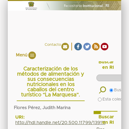
Contacto
Menú
Buscar
en RI
Caracterización de los
métodos de alimentación y
sus consecuencias
nutricionales en los
caballos del centro
Buscar 
turístico “La Marquesa”.
Esta colecció
Flores Pérez, Judith Marina
Buscar
URI:
en RI
http://hdl.handle.net/20.500.11799/139111