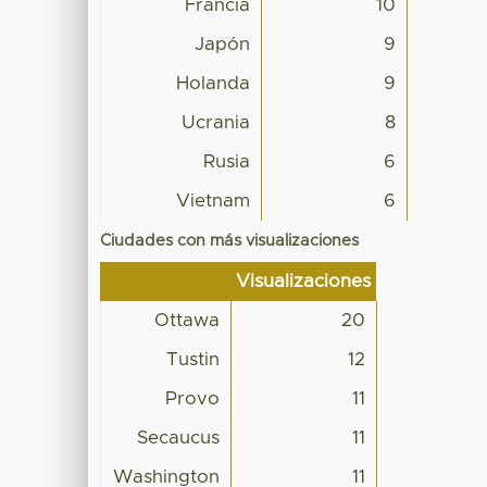
Francia
10
Japón
9
Holanda
9
Ucrania
8
Rusia
6
Vietnam
6
Ciudades con más visualizaciones
Visualizaciones
Ottawa
20
Tustin
12
Provo
11
Secaucus
11
Washington
11