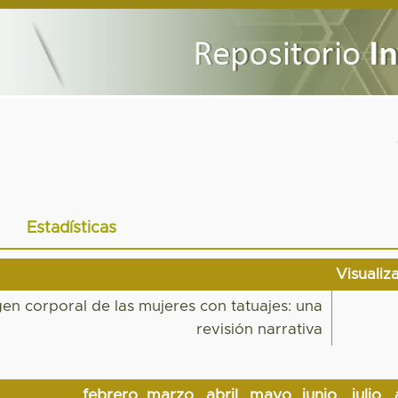
Estadísticas
Visualiz
gen corporal de las mujeres con tatuajes: una
revisión narrativa
febrero
marzo
abril
mayo
junio
julio