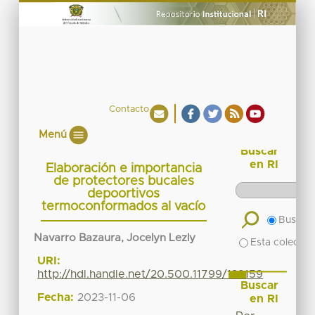
Contacto
Menú
Buscar
en RI
Elaboración e importancia
de protectores bucales
depoortivos
termoconformados al vacío
Buscar 
Navarro Bazaura, Jocelyn Lezly
Esta colecció
URI:
http://hdl.handle.net/20.500.11799/139159
Buscar
Fecha:
2023-11-06
en RI