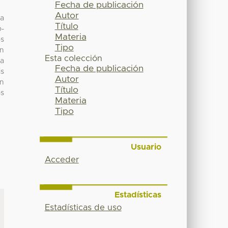
Fecha de publicación
Autor
la
Título
o-
Materia
os
Tipo
un
Esta colección
ra
Fecha de publicación
is
Autor
en
Título
os
Materia
Tipo
Usuario
Acceder
Estadísticas
Estadísticas de uso