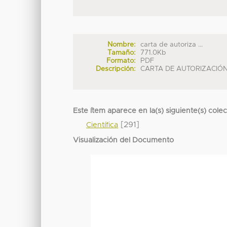
Nombre:
carta de autoriza ...
Tamaño:
771.0Kb
Formato:
PDF
Descripción:
CARTA DE AUTORIZACIÓ
Este ítem aparece en la(s) siguiente(s) cole
[291]
Científica
Visualización del Documento