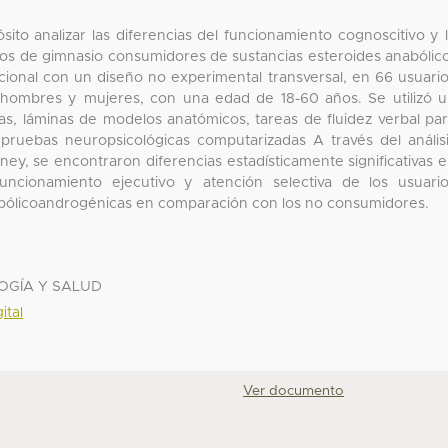
ito analizar las diferencias del funcionamiento cognoscitivo y 
ios de gimnasio consumidores de sustancias esteroides anabólic
cional con un diseño no experimental transversal, en 66 usuari
 hombres y mujeres, con una edad de 18-60 años. Se utilizó 
as, láminas de modelos anatómicos, tareas de fluidez verbal pa
 pruebas neuropsicológicas computarizadas A través del anális
ey, se encontraron diferencias estadísticamente significativas 
 funcionamiento ejecutivo y atención selectiva de los usuari
bólicoandrogénicas en comparación con los no consumidores.
LOGÍA Y SALUD
ital
Ver documento