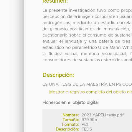
Resumen:
La presente investigación tuvo como propós
percepción de la imagen corporal en usuar
androgénicas, mediante un estudio correla
de gimnasio practicantes de musculación,
cuestionario sobre el consumo de sustanci
evaluar el lenguaje y una batería de tres
estadístico no paramétrico U de Mann-Whitn
la fluidez verbal, memoria visoespacial,
consumidores de sustancias esteroides ana
Descripción:
ES UNA TESIS DE LA MAESTRÍA EN PSICO
Mostrar el registro completo del objeto dig
Ficheros en el objeto digital
Nombre:
2023 YARELI tesis.pdf
Tamaño:
979.9Kb
Formato:
PDF
Descripción:
TESIS