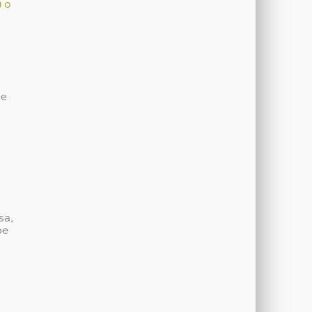
) o
de
sa,
be