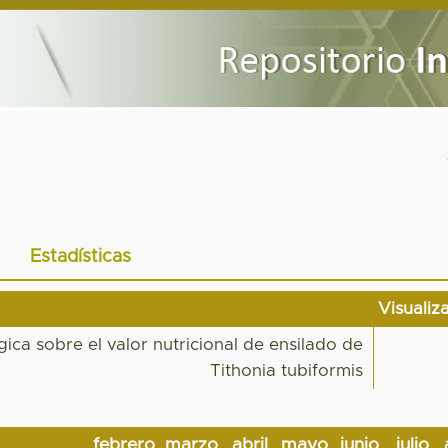
Estadísticas
Visualiz
ica sobre el valor nutricional de ensilado de
Tithonia tubiformis
febrero
marzo
abril
mayo
junio
julio