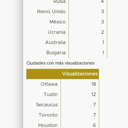
Rusia
4
Reino Unido
3
México
3
Ucrania
2
Australia
1
Bulgaria
1
Ciudades con más visualizaciones
Visualizaciones
Ottawa
18
Tustin
12
Secaucus
7
Toronto
7
Houston
6