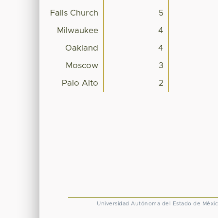
Falls Church
5
Milwaukee
4
Oakland
4
Moscow
3
Palo Alto
2
Universidad Autónoma del Estado de Méxi