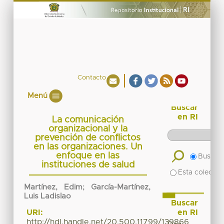
Contacto
Menú
Buscar
en RI
La comunicación
organizacional y la
prevención de conflictos
en las organizaciones. Un
enfoque en las
Buscar 
instituciones de salud
Esta colecció
Martínez, Edim
;
García-Martínez,
Luis Ladislao
Buscar
en RI
URI:
http://hdl.handle.net/20.500.11799/139866