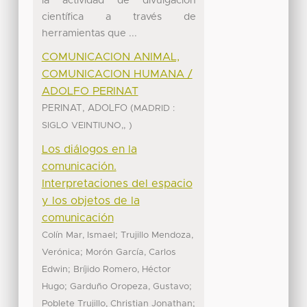
la actividad de divulgación
científica a través de
herramientas que ...
COMUNICACION ANIMAL,
COMUNICACION HUMANA /
ADOLFO PERINAT
PERINAT, ADOLFO
(
MADRID :
,
SIGLO VEINTIUNO,
)
Los diálogos en la
comunicación.
Interpretaciones del espacio
y los objetos de la
comunicación
;
Colín Mar, Ismael
Trujillo Mendoza,
;
Verónica
Morón García, Carlos
;
Edwin
Bríjido Romero, Héctor
;
;
Hugo
Garduño Oropeza, Gustavo
;
Poblete Trujillo, Christian Jonathan