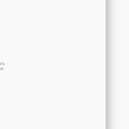
sa,
be