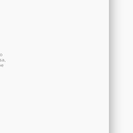
co
sa,
be