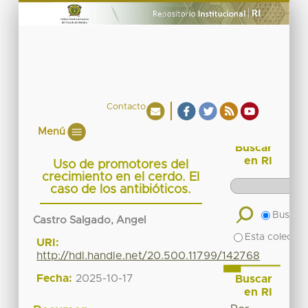
Contacto
Menú
Buscar
en RI
Uso de promotores del
crecimiento en el cerdo. El
caso de los antibióticos.
Buscar 
Castro Salgado, Angel
Esta colecció
URI:
http://hdl.handle.net/20.500.11799/142768
Fecha:
2025-10-17
Buscar
en RI