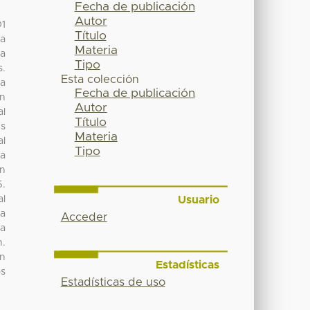
Fecha de publicación
Autor
D1
Título
la
Materia
la
Tipo
s.
Esta colección
 a
Fecha de publicación
ón
Autor
al
Título
es
Materia
al
Tipo
ua
on
5.
Usuario
al
ua
Acceder
da
n.
ón
Estadísticas
os
Estadísticas de uso