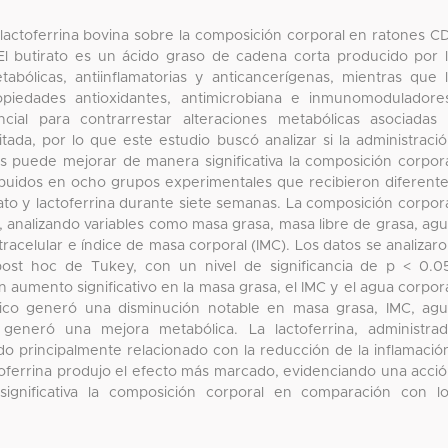
a lactoferrina bovina sobre la composición corporal en ratones C
El butirato es un ácido graso de cadena corta producido por 
abólicas, antiinflamatorias y anticancerígenas, mientras que 
ropiedades antioxidantes, antimicrobiana e inmunomoduladore
al para contrarrestar alteraciones metabólicas asociadas
mitada, por lo que este estudio buscó analizar si la administraci
 puede mejorar de manera significativa la composición corpor
ribuidos en ocho grupos experimentales que recibieron diferent
ato y lactoferrina durante siete semanas. La composición corpor
, analizando variables como masa grasa, masa libre de grasa, ag
 extracelular e índice de masa corporal (IMC). Los datos se analizar
t hoc de Tukey, con un nivel de significancia de p < 0.0
n aumento significativo en la masa grasa, el IMC y el agua corpor
ódico generó una disminución notable en masa grasa, IMC, ag
l generó una mejora metabólica. La lactoferrina, administra
o principalmente relacionado con la reducción de la inflamació
toferrina produjo el efecto más marcado, evidenciando una acci
ignificativa la composición corporal en comparación con l