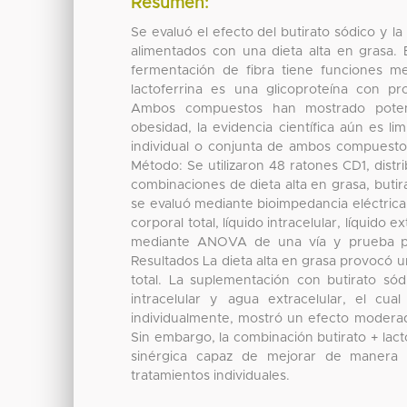
Resumen:
Se evaluó el efecto del butirato sódico y l
alimentados con una dieta alta en grasa. 
fermentación de fibra tiene funciones met
lactoferrina es una glicoproteína con p
Ambos compuestos han mostrado potenci
obesidad, la evidencia científica aún es li
individual o conjunta de ambos compuestos
Método: Se utilizaron 48 ratones CD1, dist
combinaciones de dieta alta en grasa, butir
se evaluó mediante bioimpedancia eléctrica
corporal total, líquido intracelular, líquido
mediante ANOVA de una vía y prueba pos
Resultados La dieta alta en grasa provocó u
total. La suplementación con butirato s
intracelular y agua extracelular, el cua
individualmente, mostró un efecto moderad
Sin embargo, la combinación butirato + lac
sinérgica capaz de mejorar de manera s
tratamientos individuales.