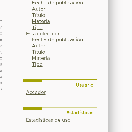
Fecha de publicación
Autor
Título
Materia
se
Tipo
ar
do
Esta colección
Fecha de publicación
te
Autor
de
Título
z,
Materia
 o
Tipo
ra
ra
de
en
Usuario
es
Acceder
Estadísticas
Estadísticas de uso