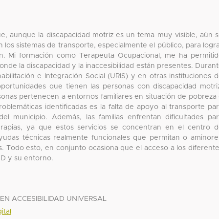
e, aunque la discapacidad motriz es un tema muy visible, aún 
 los sistemas de transporte, especialmente el público, para logr
ción. Mi formación como Terapeuta Ocupacional, me ha permiti
donde la discapacidad y la inaccesibilidad están presentes. Duran
bilitación e Integración Social (URIS) y en otras instituciones 
s oportunidades que tienen las personas con discapacidad motri
sonas pertenecen a entornos familiares en situación de pobreza
oblemáticas identificadas es la falta de apoyo al transporte pa
el municipio. Además, las familias enfrentan dificultades pa
erapias, ya que estos servicios se concentran en el centro 
 ayudas técnicas realmente funcionales que permitan o aminor
es. Todo esto, en conjunto ocasiona que el acceso a los diferent
cD y su entorno.
EN ACCESIBILIDAD UNIVERSAL
ital