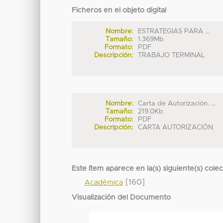
Ficheros en el objeto digital
Nombre:
ESTRATEGIAS PARA ...
Tamaño:
1.369Mb
Formato:
PDF
Descripción:
TRABAJO TERMINAL
Nombre:
Carta de Autorización. ...
Tamaño:
219.0Kb
Formato:
PDF
Descripción:
CARTA AUTORIZACIÓN
Este ítem aparece en la(s) siguiente(s) cole
[160]
Académica
Visualización del Documento