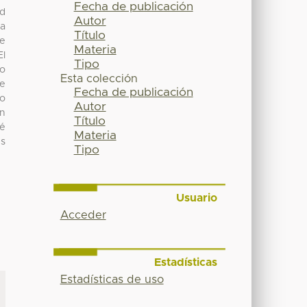
Fecha de publicación
ad
Autor
ia
Título
ne
Materia
El
Tipo
co
Esta colección
ue
Fecha de publicación
mo
Autor
ón
Título
ié
Materia
es
Tipo
Usuario
Acceder
Estadísticas
Estadísticas de uso