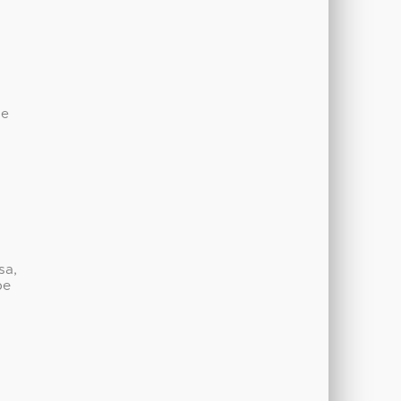
de
sa,
be