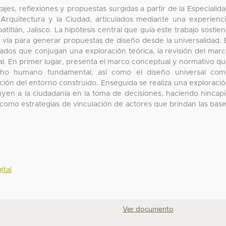
jes, reflexiones y propuestas surgidas a partir de la Especialid
 Arquitectura y la Ciudad, articulados mediante una experienc
titlán, Jalisco. La hipótesis central que guía este trabajo sostie
vía para generar propuestas de diseño desde la universalidad. 
ados que conjugan una exploración teórica, la revisión del mar
al. En primer lugar, presenta el marco conceptual y normativo q
recho humano fundamental, así como el diseño universal co
ción del entorno construido. Enseguida se realiza una exploraci
luyen a la ciudadanía en la toma de decisiones, haciendo hincap
 como estrategias de vinculación de actores que brindan las bas
ital
Ver documento