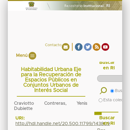
Contacto
Menú
Buscar
en RI
Habitabilidad Urbana Eje
para la Recuperación de
Espacios Públicos en
Conjuntos Urbanos de
Interés Social
Buscar 
Esta colecció
Craviotto Contreras, Yenis
Dubiette
Buscar
URI:
en RI
http://hdl.handle.net/20.500.11799/143809