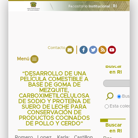
Contacto
Menú
Buscar
en RI
“DESARROLLO DE UNA
PELÍCULA COMESTIBLE A
BASE DE GOMA DE
MEZQUITE,
CARBOXIMETILCELULOSA
Buscar 
DE SODIO Y PROTEÍNA DE
Esta colecció
SUERO DE LECHE PARA
CONSERVACIÓN DE
PRODUCTOS COCINADOS
DE POLLO Y CERDO”
Buscar
en RI
Romero Lopez, Karla
;
Castillon