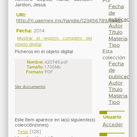
Por
Jardon, Jesus
Fecha
de
URI:
publicación
http://ri.uaemex.mx/handle/123456789/14461
Autor
Fecha:
2014
Título
Materia
Mostrar el registro completo del
Tipo
objeto digital
Esta
Ficheros en el objeto digital
colección
Nombre:
420749.pdf
Fecha
Tamaño:
1.705Mb
de
Formato:
PDF
publicación
Autor
Ver documento
Título
Materia
Tipo
Usuario
Este ítem aparece en la(s) siguiente(s)
Acceder
colección(ones)
[128]
Tesis