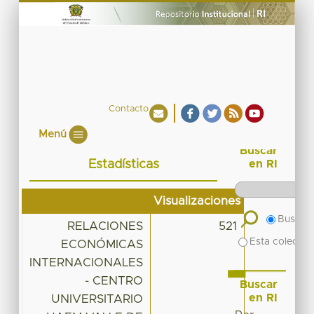
Contacto
Menú
Buscar
Estadísticas
en RI
Visualizaciones
Buscar 
RELACIONES
521
Esta colecció
ECONÓMICAS
INTERNACIONALES
- CENTRO
Buscar
en RI
UNIVERSITARIO