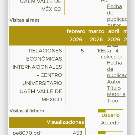
Por
UAEM VALLE DE
Fecha
MÉXICO
de
publicación
Visitas al mes
Autor
febrero
marzo
abril
may
Título
Materia
2026
2026
2026
202
Tipo
RELACIONES
5
10
4
2
Esta
colección
ECONÓMICAS
Fecha
INTERNACIONALES
de
- CENTRO
publicación
Autor
UNIVERSITARIO
Título
UAEM VALLE DE
Materia
MÉXICO
Tipo
Visitas al fichero
Usuario
Visualizaciones
Acceder
pe8070.pdf
453