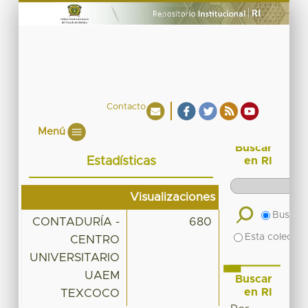
Contacto
Menú
Buscar
Estadísticas
en RI
Visualizaciones
Buscar 
CONTADURÍA -
680
Esta colecció
CENTRO
UNIVERSITARIO
UAEM
Buscar
en RI
TEXCOCO