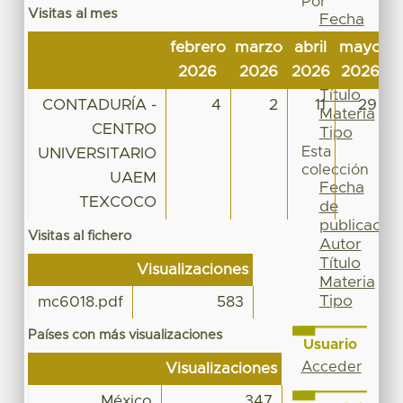
Por
Visitas al mes
Fecha
de
febrero
marzo
abril
mayo
j
publicación
2026
2026
2026
2026
2
Autor
Título
CONTADURÍA -
4
2
11
29
Materia
CENTRO
Tipo
Esta
UNIVERSITARIO
colección
UAEM
Fecha
TEXCOCO
de
publicación
Visitas al fichero
Autor
Título
Visualizaciones
Materia
Tipo
mc6018.pdf
583
Países con más visualizaciones
Usuario
Acceder
Visualizaciones
México
347