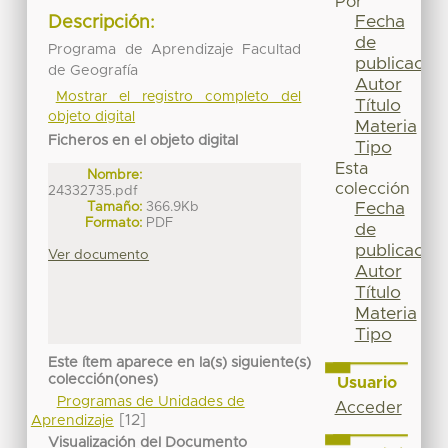
Por
Fecha
Descripción:
de
Programa de Aprendizaje Facultad
publicación
de Geografía
Autor
Mostrar el registro completo del
Título
objeto digital
Materia
Ficheros en el objeto digital
Tipo
Esta
Nombre:
colección
24332735.pdf
Tamaño:
366.9Kb
Fecha
Formato:
PDF
de
publicación
Ver documento
Autor
Título
Materia
Tipo
Este ítem aparece en la(s) siguiente(s)
colección(ones)
Usuario
Programas de Unidades de
Acceder
[12]
Aprendizaje
Visualización del Documento