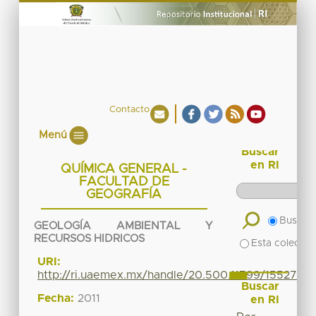
Contacto
Menú
Buscar
en RI
QUÍMICA GENERAL -
FACULTAD DE
GEOGRAFÍA
Buscar 
GEOLOGÍA AMBIENTAL Y
RECURSOS HIDRICOS
Esta colecció
URI:
http://ri.uaemex.mx/handle/20.500.11799/15527
Buscar
Fecha:
2011
en RI