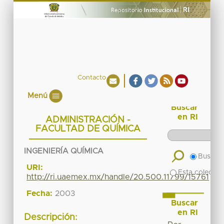
Contacto
Menú
Buscar
en RI
ADMINISTRACIÓN -
FACULTAD DE QUÍMICA
INGENIERÍA QUÍMICA
Buscar 
URI:
Esta colecció
http://ri.uaemex.mx/handle/20.500.11799/15761
Fecha:
2003
Buscar
en RI
Descripción: