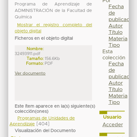
Por
Programa de Aprendizaje de
Fecha
ADMINISTRACIÓN de la Facultad de
de
Química
publicación
Mostrar el registro completo del
Autor
objeto digital
Título
Materia
Ficheros en el objeto digital
Tipo
Nombre:
Esta
32493911.pdf
colección
Tamaño:
156.6Kb
Fecha
Formato:
PDF
de
Ver documento
publicación
Autor
Título
Materia
Tipo
Este ítem aparece en la(s) siguiente(s)
colección(ones)
Usuario
Programas de Unidades de
[404]
Aprendizaje
Acceder
Visualización del Documento