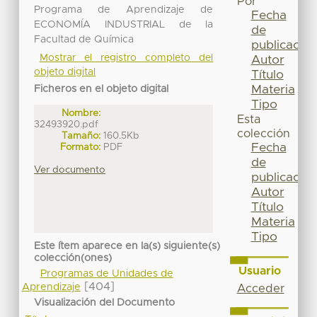
Por
Programa de Aprendizaje de
Fecha
ECONOMÍA INDUSTRIAL de la
de
Facultad de Química
publicación
Mostrar el registro completo del
Autor
objeto digital
Título
Materia
Ficheros en el objeto digital
Tipo
Nombre:
Esta
32493920.pdf
colección
Tamaño:
160.5Kb
Fecha
Formato:
PDF
de
Ver documento
publicación
Autor
Título
Materia
Tipo
Este ítem aparece en la(s) siguiente(s)
colección(ones)
Usuario
Programas de Unidades de
[404]
Aprendizaje
Acceder
Visualización del Documento