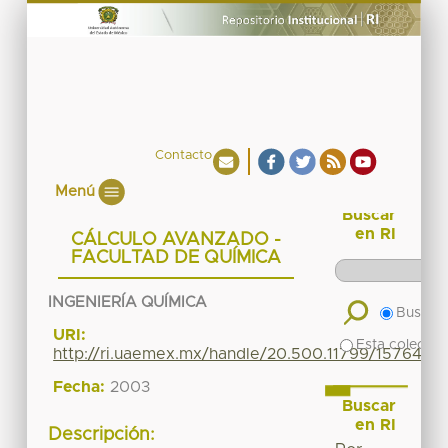
Contacto
Menú
Buscar
en RI
CÁLCULO AVANZADO -
FACULTAD DE QUÍMICA
INGENIERÍA QUÍMICA
Buscar 
URI:
Esta colecció
http://ri.uaemex.mx/handle/20.500.11799/15764
Fecha:
2003
Buscar
en RI
Descripción: