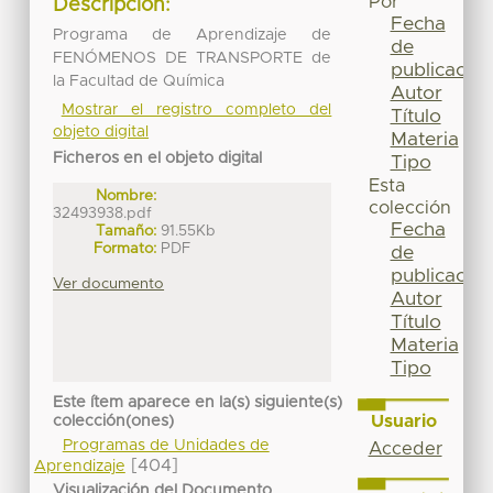
Por
Descripción:
Fecha
Programa de Aprendizaje de
de
FENÓMENOS DE TRANSPORTE de
publicación
la Facultad de Química
Autor
Mostrar el registro completo del
Título
objeto digital
Materia
Ficheros en el objeto digital
Tipo
Esta
Nombre:
colección
32493938.pdf
Fecha
Tamaño:
91.55Kb
Formato:
PDF
de
publicación
Ver documento
Autor
Título
Materia
Tipo
Este ítem aparece en la(s) siguiente(s)
Usuario
colección(ones)
Programas de Unidades de
Acceder
[404]
Aprendizaje
Visualización del Documento