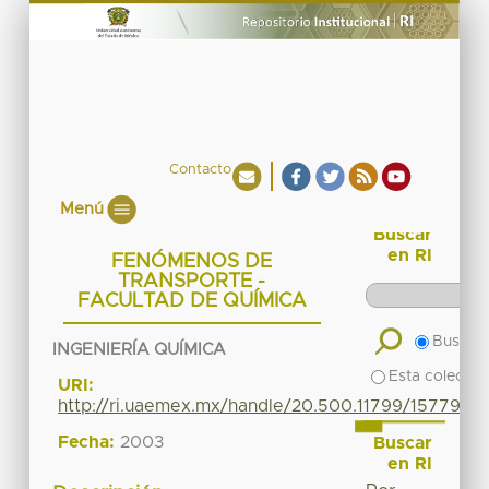
Contacto
Menú
Buscar
en RI
FENÓMENOS DE
TRANSPORTE -
FACULTAD DE QUÍMICA
Buscar 
INGENIERÍA QUÍMICA
Esta colecció
URI:
http://ri.uaemex.mx/handle/20.500.11799/15779
Fecha:
2003
Buscar
en RI