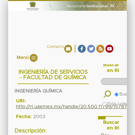
Contacto
Menú
Buscar
en RI
INGENIERÍA DE SERVICIOS
- FACULTAD DE QUÍMICA
INGENIERÍA QUÍMICA
Buscar 
URI:
Esta colecció
http://ri.uaemex.mx/handle/20.500.11799/15787
Fecha:
2003
Buscar
en RI
Descripción: