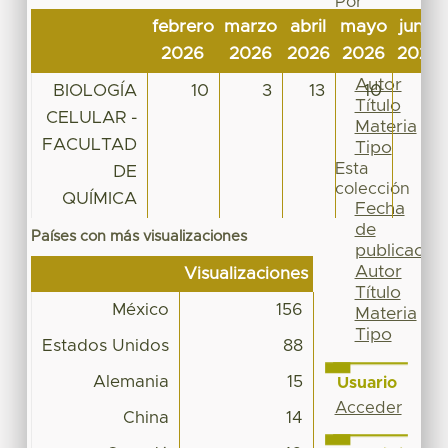
Por
Fecha
febrero
marzo
abril
mayo
junio
de
2026
2026
2026
2026
2026
publicación
Autor
BIOLOGÍA
10
3
13
10
8
Título
CELULAR -
Materia
FACULTAD
Tipo
Esta
DE
colección
QUÍMICA
Fecha
de
Países con más visualizaciones
publicación
Autor
Visualizaciones
Título
México
156
Materia
Tipo
Estados Unidos
88
Alemania
15
Usuario
Acceder
China
14