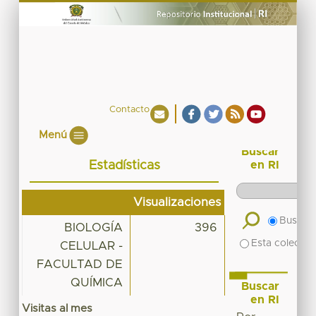
Contacto
Menú
Buscar
Estadísticas
en RI
Visualizaciones
Buscar 
BIOLOGÍA
396
Esta colecció
CELULAR -
FACULTAD DE
QUÍMICA
Buscar
en RI
Visitas al mes