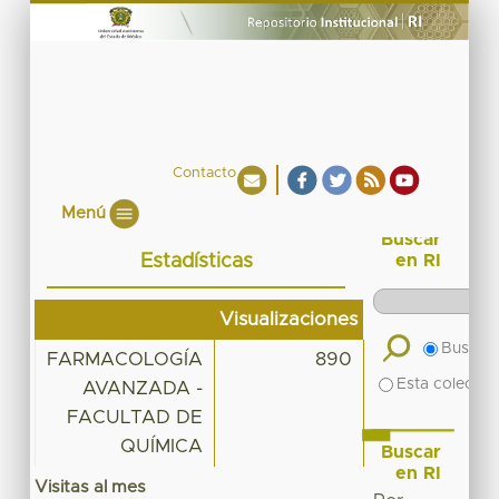
Contacto
Menú
Buscar
Estadísticas
en RI
Visualizaciones
Buscar 
FARMACOLOGÍA
890
Esta colecció
AVANZADA -
FACULTAD DE
QUÍMICA
Buscar
en RI
Visitas al mes