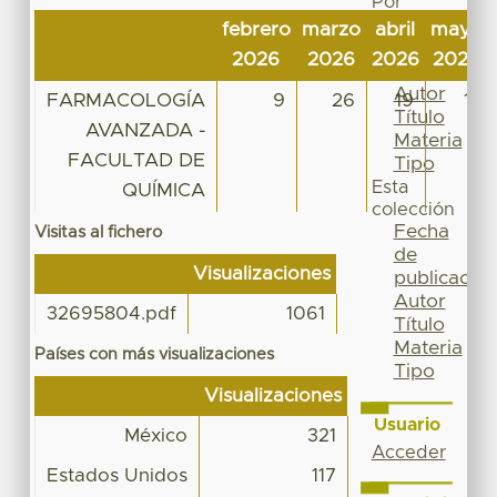
Por
Fecha
febrero
marzo
abril
mayo
de
2026
2026
2026
2026
publicación
Autor
FARMACOLOGÍA
9
26
19
11
Título
AVANZADA -
Materia
FACULTAD DE
Tipo
Esta
QUÍMICA
colección
Fecha
Visitas al fichero
de
Visualizaciones
publicación
Autor
32695804.pdf
1061
Título
Materia
Países con más visualizaciones
Tipo
Visualizaciones
Usuario
México
321
Acceder
Estados Unidos
117