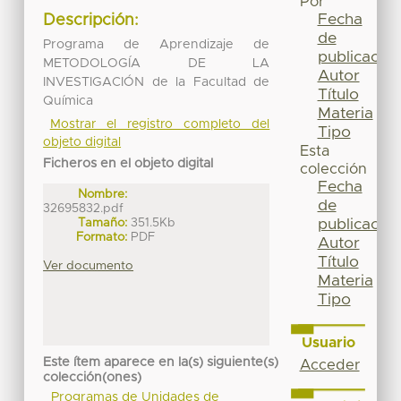
Por
Fecha
Descripción:
de
Programa de Aprendizaje de
publicación
METODOLOGÍA DE LA
Autor
INVESTIGACIÓN de la Facultad de
Título
Química
Materia
Mostrar el registro completo del
Tipo
objeto digital
Esta
Ficheros en el objeto digital
colección
Fecha
Nombre:
de
32695832.pdf
Tamaño:
351.5Kb
publicación
Formato:
PDF
Autor
Título
Ver documento
Materia
Tipo
Usuario
Este ítem aparece en la(s) siguiente(s)
Acceder
colección(ones)
Programas de Unidades de