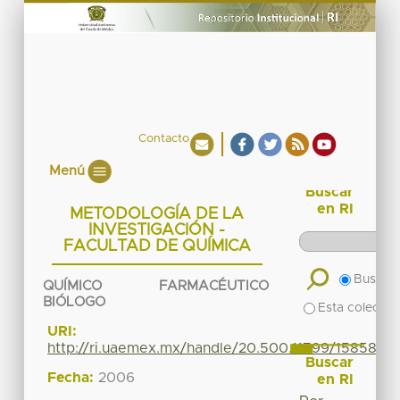
Contacto
Menú
Buscar
en RI
METODOLOGÍA DE LA
INVESTIGACIÓN -
FACULTAD DE QUÍMICA
Buscar 
QUÍMICO FARMACÉUTICO
BIÓLOGO
Esta colecció
URI:
http://ri.uaemex.mx/handle/20.500.11799/15858
Buscar
Fecha:
2006
en RI