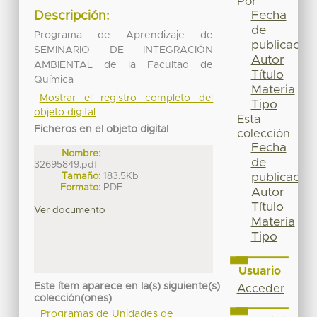
Por
Fecha
Descripción:
de
Programa de Aprendizaje de
publicación
SEMINARIO DE INTEGRACIÓN
Autor
AMBIENTAL de la Facultad de
Título
Química
Materia
Mostrar el registro completo del
Tipo
objeto digital
Esta
Ficheros en el objeto digital
colección
Fecha
Nombre:
de
32695849.pdf
Tamaño:
183.5Kb
publicación
Formato:
PDF
Autor
Título
Ver documento
Materia
Tipo
Usuario
Este ítem aparece en la(s) siguiente(s)
Acceder
colección(ones)
Programas de Unidades de