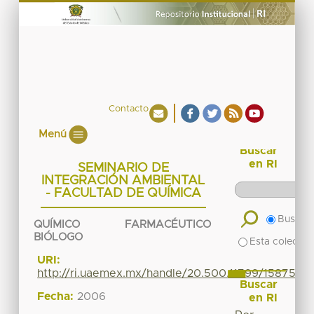
Contacto
Menú
Buscar
en RI
SEMINARIO DE
INTEGRACIÓN AMBIENTAL
- FACULTAD DE QUÍMICA
Buscar 
QUÍMICO FARMACÉUTICO
BIÓLOGO
Esta colecció
URI:
http://ri.uaemex.mx/handle/20.500.11799/15875
Buscar
Fecha:
2006
en RI