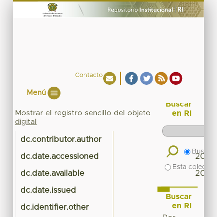
Contacto
Menú
Buscar
Mostrar el registro sencillo del objeto
en RI
digital
dc.contributor.author
CO
Buscar 
dc.date.accessioned
2015-
Esta colecció
dc.date.available
2015-
dc.date.issued
Buscar
en RI
dc.identifier.other