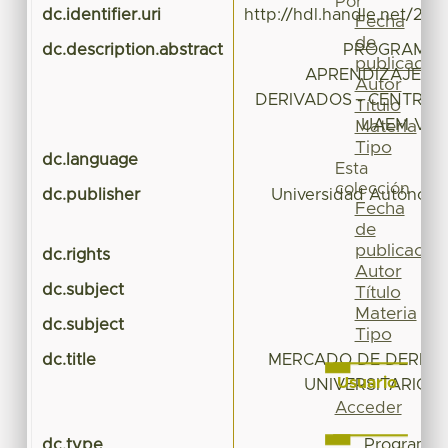
Por
dc.identifier.uri
http://hdl.handle.net/20.
Fecha
de
dc.description.abstract
PROGRAMA 
publicación
APRENDIZAJE D
Autor
DERIVADOS - CENTRO 
Título
UAEM VAL
Materia
Tipo
dc.language
Esta
colección
dc.publisher
Universidad Autónoma
Fecha
de
publicación
dc.rights
Autor
dc.subject
Título
Materia
dc.subject
Tipo
dc.title
MERCADO DE DERIVA
Usuario
UNIVERSITARIO 
Acceder
dc.type
Programa 