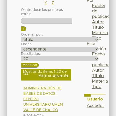
Por
Y
Z
Fecha
O introducir las primeras
de
letras:
publicación
Autor
Título
Materia
Ordenar por:
Tipo
Esta
Orden:
colección
Fecha
Resultados:
de
publicación
Autor
Mostrando ítems 1-20 de
122
Página siguiente
Título
Materia
Tipo
ADMINISTRACIÓN DE
BASES DE DATOS -
Usuario
CENTRO
UNIVERSITARIO UAEM
Acceder
VALLE DE CHALCO
INFORMATICA