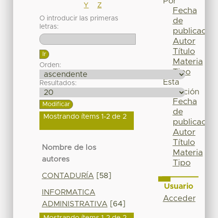
Por
Y
Z
Fecha
O introducir las primeras
de
letras:
publicación
Autor
Título
Materia
Orden:
Tipo
Esta
Resultados:
colección
Fecha
de
Mostrando ítems 1-2 de 2
publicación
Autor
Título
Nombre de los
Materia
autores
Tipo
CONTADURÍA
[58]
Usuario
INFORMATICA
Acceder
ADMINISTRATIVA
[64]
Mostrando ítems 1-2 de 2